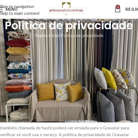
Skip to navigation
0
MENU
R$
0,0
Skip to main content
Política de privacidade
Página inicial
Política de privacidade
Quem somos
O endereço do nosso site é: http://wordpress-
mckw0ccgckcwsosookw0s8g8.187.77.229.66.sslip.io.
Comentários
Quando os visitantes deixam comentários no site, coletamos os dados
mostrados no formulário de comentários, além do endereço de IP e de
dados do navegador do visitante, para auxiliar na detecção de spam.
Uma sequência anonimizada de caracteres criada a partir do seu e-mail
(também chamada de hash) poderá ser enviada para o Gravatar para
verificar se você usa o serviço. A política de privacidade do Gravatar