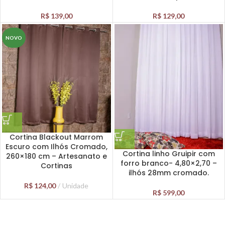
R$
139,00
R$
129,00
NOVO
Cortina Blackout Marrom
Escuro com Ilhós Cromado,
Cortina linho Gruipir com
260×180 cm – Artesanato e
forro branco- 4,80×2,70 –
Cortinas
ilhós 28mm cromado.
R$
124,00
Unidade
R$
599,00