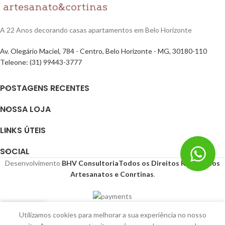
A 22 Anos decorando casas apartamentos em Belo Horizonte
Av. Olegário Maciel, 784 - Centro, Belo Horizonte - MG, 30180-110
Teleone: (31) 99443-3777
POSTAGENS RECENTES
NOSSA LOJA
LINKS ÚTEIS
SOCIAL
Desenvolvimento
BHV Consultoria
Todos os Direitos Reservados
Artesanatos e Conrtinas
.
0
Utilizamos cookies para melhorar a sua experiência no nosso
Loja
Filtros
Carrinho
Minha conta