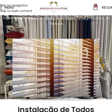
Skip to navigation
0
MENU
R$
0,0
Skip to main content
Página inicial
Serviços
Instalação de Persianas Todos os Modelos de
Persiana
Estilo moderno e praticidade para qualquer ambiente
Instalação de Todos