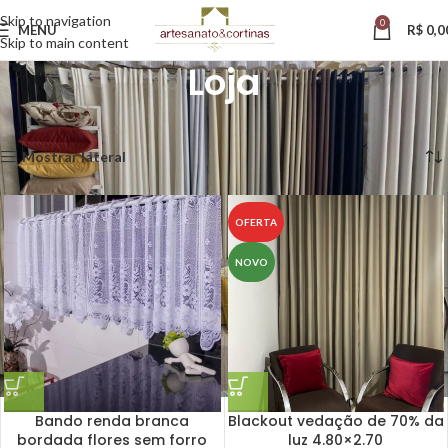
Skip to navigation
0
MENU
R$
0,0
Skip to main content
Loja
Início
Loja
Exibindo 1–12 de 23 resultados
Mostrar lateral
OFERTA
NOVO
Bando renda branca
Blackout vedação de 70% da
bordada flores sem forro
luz 4.80×2.70