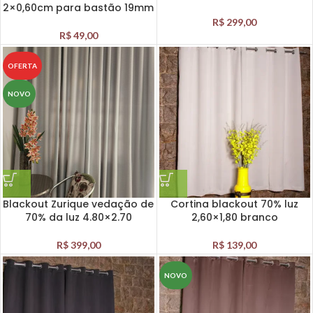
2×0,60cm para bastão 19mm
R$
299,00
R$
49,00
OFERTA
NOVO
Blackout Zurique vedação de
Cortina blackout 70% luz
70% da luz 4.80×2.70
2,60×1,80 branco
R$
399,00
R$
139,00
NOVO