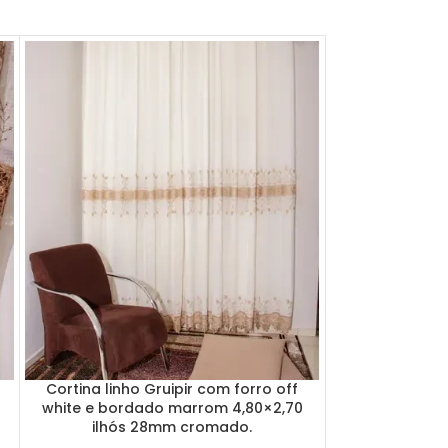
Cortina ren
maças 2×1,5
Cortina linho Gruipir com forro off
white e bordado marrom 4,80×2,70
ilhós 28mm cromado.