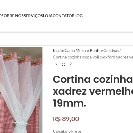
E
SOBRE NÓS
SERVIÇOS
LOJA
CONTATO
BLOG
Início
Cama Mesa e Banho
Cortinas
Cortina cozinha/copa voil c/oxford xadrez
Cortina cozinha
xadrez vermelh
19mm.
R$
89,00
Calcular o Frete