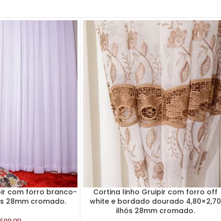
pir com forro branco-
Cortina linho Gruipir com forro off
hós 28mm cromado.
white e bordado dourado 4,80×2,70
ilhós 28mm cromado.
599,00