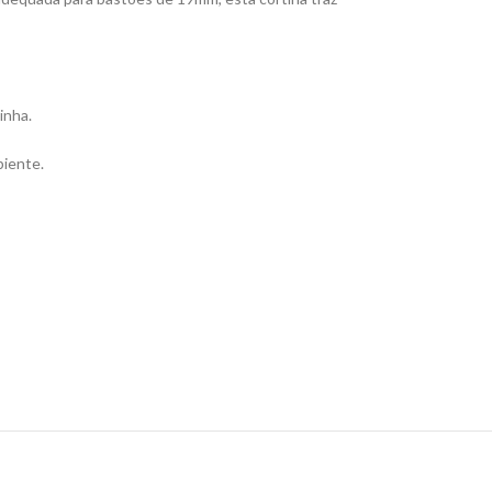
inha.
biente.