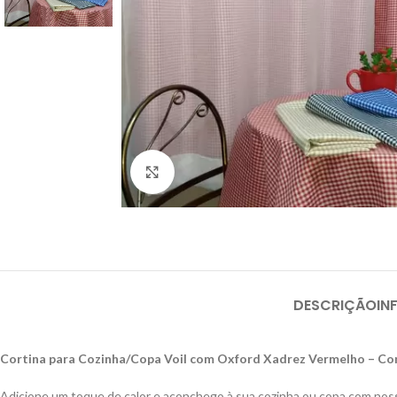
Clique para ampliar
DESCRIÇÃO
IN
Cortina para Cozinha/Copa Voil com Oxford Xadrez Vermelho – Con
Adicione um toque de calor e aconchego à sua cozinha ou copa com nos