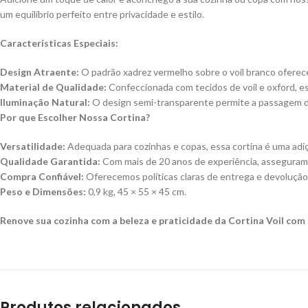
um equilíbrio perfeito entre privacidade e estilo.
Características Especiais:
Design Atraente:
O padrão xadrez vermelho sobre o voil branco oferece 
Material de Qualidade:
Confeccionada com tecidos de voil e oxford, esta 
Iluminação Natural:
O design semi-transparente permite a passagem de
Por que Escolher Nossa Cortina?
Versatilidade:
Adequada para cozinhas e copas, essa cortina é uma adiçã
Qualidade Garantida:
Com mais de 20 anos de experiência, asseguramos
Compra Confiável:
Oferecemos políticas claras de entrega e devolução
Peso e Dimensões:
0,9 kg, 45 × 55 × 45 cm.
Renove sua cozinha com a beleza e praticidade da Cortina Voil co
Produtos relacionados