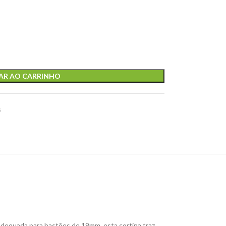
AR AO CARRINHO
s
dequada para bastões de 19mm, esta cortina traz