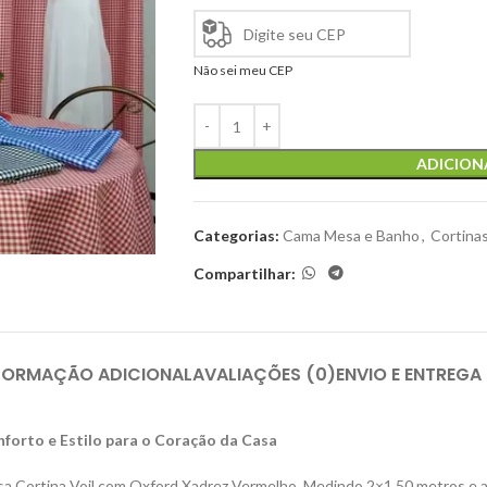
Não sei meu CEP
ADICION
Categorias:
Cama Mesa e Banho
,
Cortina
Compartilhar:
FORMAÇÃO ADICIONAL
AVALIAÇÕES (0)
ENVIO E ENTREGA
forto e Estilo para o Coração da Casa
sa Cortina Voil com Oxford Xadrez Vermelho. Medindo 2×1,50 metros e a