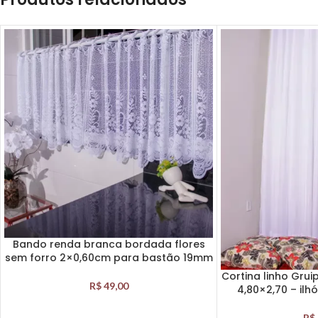
Bando renda branca bordada flores
sem forro 2×0,60cm para bastão 19mm
Cortina linho Grui
R$
49,00
4,80×2,70 – il
R$