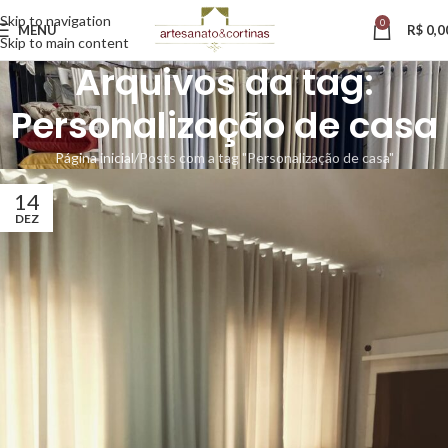
Skip to navigation
0
MENU
R$
0,0
Skip to main content
Arquivos da tag:
Personalização de casa
Página inicial
Posts com a tag "Personalização de casa"
14
DEZ